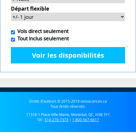
Départ flexible
Vols direct seulement
Tout inclus seulement
Voir les disponibilités
Droits d'auteurs © 2015-2019 vosvacances.ca
Tous droits réservés.
11318-1 Place Ville-Marie, Montréal, QC, H3B 3Y1
Tél :
514-270-7373
|
1 800-567-6617