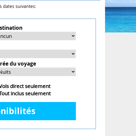
es dates suivantes:
stination
rée du voyage
ols direct seulement
out inclus seulement
nibilités