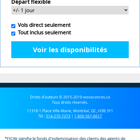
Départ flexible
Vols direct seulement
Tout inclus seulement
Voir les disponibilités
Droits d'auteurs © 2015-2019 vosvacances.ca
Tous droits réservés.
11318-1 Place Ville-Marie, Montréal, QC, H3B 3Y1
Tél :
514-270-7373
|
1 800-567-6617
*FICAV signifie le fonds d'indemnisation des clients des agents de