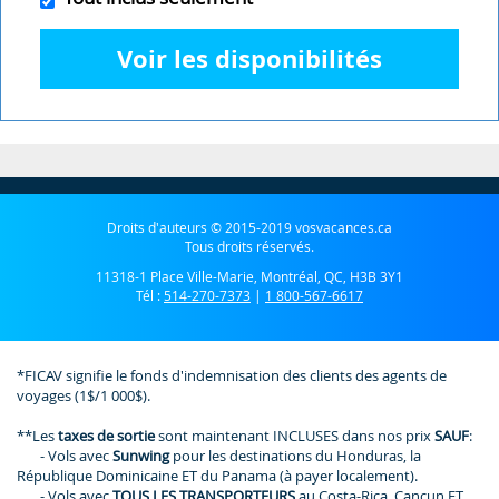
Voir les disponibilités
Droits d'auteurs © 2015-2019 vosvacances.ca
Tous droits réservés.
11318-1 Place Ville-Marie, Montréal, QC, H3B 3Y1
Tél :
514-270-7373
|
1 800-567-6617
*FICAV signifie le fonds d'indemnisation des clients des agents de
voyages (1$/1 000$).
**Les
taxes de sortie
sont maintenant INCLUSES dans nos prix
SAUF
:
- Vols avec
Sunwing
pour les destinations du Honduras, la
République Dominicaine ET du Panama (à payer localement).
- Vols avec
TOUS LES TRANSPORTEURS
au Costa-Rica, Cancun ET