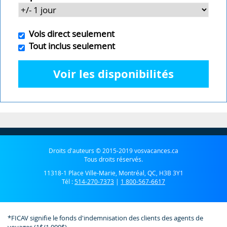
Vols direct seulement
Tout inclus seulement
Voir les disponibilités
Droits d'auteurs © 2015-2019 vosvacances.ca
Tous droits réservés.
11318-1 Place Ville-Marie, Montréal, QC, H3B 3Y1
Tél :
514-270-7373
|
1 800-567-6617
*FICAV signifie le fonds d'indemnisation des clients des agents de
voyages (1$/1 000$).