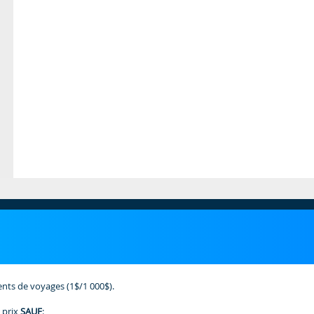
ents de voyages (1$/1 000$).
 prix
SAUF
: