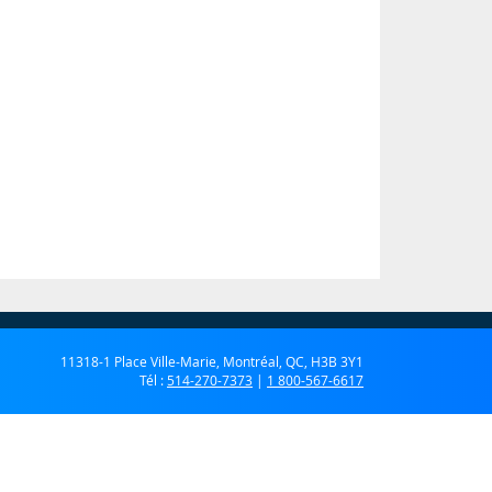
11318-1 Place Ville-Marie, Montréal, QC, H3B 3Y1
Tél :
514-270-7373
|
1 800-567-6617