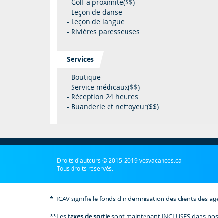
- Golf a proximité($$)
- Leçon de danse
- Leçon de langue
- Rivières paresseuses
Services
- Boutique
- Service médicaux($$)
- Réception 24 heures
- Buanderie et nettoyeur($$)
Droits d'auteurs © 2015-2019 vosvacances.ca
Tous droits réservés.
*FICAV signifie le fonds d'indemnisation des clients des ag
**Les
taxes de sortie
sont maintenant INCLUSES dans nos