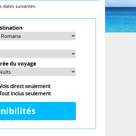
es dates suivantes:
stination
rée du voyage
ols direct seulement
out inclus seulement
nibilités