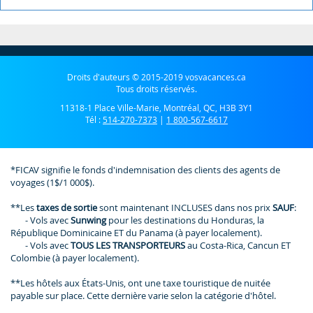
Droits d'auteurs © 2015-2019 vosvacances.ca
Tous droits réservés.
11318-1 Place Ville-Marie, Montréal, QC, H3B 3Y1
Tél :
514-270-7373
|
1 800-567-6617
*FICAV signifie le fonds d'indemnisation des clients des agents de
voyages (1$/1 000$).
**Les
taxes de sortie
sont maintenant INCLUSES dans nos prix
SAUF
:
- Vols avec
Sunwing
pour les destinations du Honduras, la
République Dominicaine ET du Panama (à payer localement).
- Vols avec
TOUS LES TRANSPORTEURS
au Costa-Rica, Cancun ET
Colombie (à payer localement).
**Les hôtels aux États-Unis, ont une taxe touristique de nuitée
payable sur place. Cette dernière varie selon la catégorie d'hôtel.