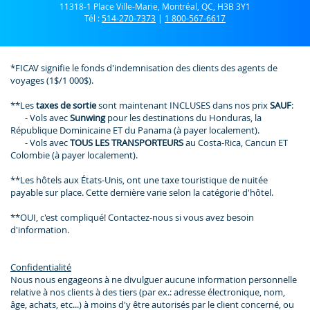
11318-1 Place Ville-Marie, Montréal, QC, H3B 3Y1
Tél :
514-270-7373
|
1 800-567-6617
*FICAV signifie le fonds d'indemnisation des clients des agents de
voyages (1$/1 000$).
**Les
taxes de sortie
sont maintenant INCLUSES dans nos prix
SAUF
:
- Vols avec
Sunwing
pour les destinations du Honduras, la
République Dominicaine ET du Panama (à payer localement).
- Vols avec
TOUS LES TRANSPORTEURS
au Costa-Rica, Cancun ET
Colombie (à payer localement).
**Les hôtels aux États-Unis, ont une taxe touristique de nuitée
payable sur place. Cette dernière varie selon la catégorie d'hôtel.
**OUI, c'est compliqué! Contactez-nous si vous avez besoin
d'information.
Confidentialité
Nous nous engageons à ne divulguer aucune information personnelle
relative à nos clients à des tiers (par ex.: adresse électronique, nom,
âge, achats, etc...) à moins d'y être autorisés par le client concerné, ou