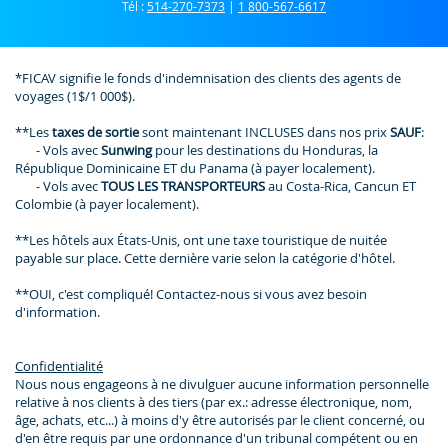
Tél :
514-270-7373
|
1 800-567-6617
*FICAV signifie le fonds d'indemnisation des clients des agents de
voyages (1$/1 000$).
**Les
taxes de sortie
sont maintenant INCLUSES dans nos prix
SAUF
:
- Vols avec
Sunwing
pour les destinations du Honduras, la
République Dominicaine ET du Panama (à payer localement).
- Vols avec
TOUS LES TRANSPORTEURS
au Costa-Rica, Cancun ET
Colombie (à payer localement).
**Les hôtels aux États-Unis, ont une taxe touristique de nuitée
payable sur place. Cette dernière varie selon la catégorie d'hôtel.
**OUI, c'est compliqué! Contactez-nous si vous avez besoin
d'information.
Confidentialité
Nous nous engageons à ne divulguer aucune information personnelle
relative à nos clients à des tiers (par ex.: adresse électronique, nom,
âge, achats, etc...) à moins d'y être autorisés par le client concerné, ou
d'en être requis par une ordonnance d'un tribunal compétent ou en