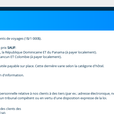
ents de voyages (1$/1 000$).
 prix
SAUF
:
, la République Dominicaine ET du Panama (à payer localement).
Cancun ET Colombie (à payer localement).
tée payable sur place. Cette dernière varie selon la catégorie d'hôtel.
n d'information.
nnelle relative à nos clients à des tiers (par ex.: adresse électronique, nom,
un tribunal compétent ou en vertu d'une disposition expresse de la loi.
 des clients des
240.