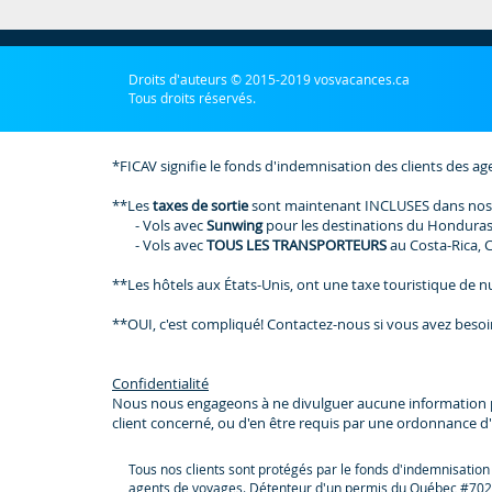
Droits d'auteurs © 2015-2019 vosvacances.ca
Tous droits réservés.
*FICAV signifie le fonds d'indemnisation des clients des ag
**Les
taxes de sortie
sont maintenant INCLUSES dans nos
- Vols avec
Sunwing
pour les destinations du Honduras
- Vols avec
TOUS LES TRANSPORTEURS
au Costa-Rica, 
**Les hôtels aux États-Unis, ont une taxe touristique de nui
**OUI, c'est compliqué! Contactez-nous si vous avez besoi
Confidentialité
Nous nous engageons à ne divulguer aucune information perso
client concerné, ou d'en être requis par une ordonnance d'
Tous nos clients sont protégés par le fonds d'indemnisation
agents de voyages. Détenteur d'un permis du Québec #702