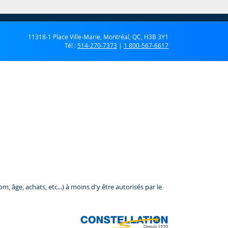
11318-1 Place Ville-Marie, Montréal, QC, H3B 3Y1
Tél :
514-270-7373
|
1 800-567-6617
 âge, achats, etc...) à moins d'y être autorisés par le