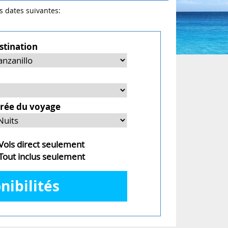
es dates suivantes:
stination
rée du voyage
ols direct seulement
out inclus seulement
nibilités