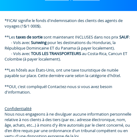
*FICAV signifie le fonds d'indemnisation des clients des agents de
voyages (1$/1 000$).
**Les
taxes de sortie
sont maintenant INCLUSES dans nos prix
SAUF
:
- Vols avec
Sunwing
pour les destinations du Honduras, la
République Dominicaine ET du Panama (à payer localement).
- Vols avec
TOUS LES TRANSPORTEURS
au Costa-Rica, Cancun ET
Colombie (à payer localement).
**Les hôtels aux États-Unis, ont une taxe touristique de nuitée
payable sur place. Cette dernière varie selon la catégorie d'hôtel.
**OUI, c'est compliqué! Contactez-nous si vous avez besoin
d'information.
Confidentialité
Nous nous engageons à ne divulguer aucune information personnelle
relative à nos clients à des tiers (par ex.: adresse électronique, nom,
âge, achats, etc...) à moins d'y être autorisés par le client concerné, ou
d'en être requis par une ordonnance d'un tribunal compétent ou en
vertu d'une disposition expresse de la loi.