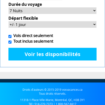
Durée du voyage
Départ flexible
Vols direct seulement
Tout inclus seulement
Voir les disponibilités
Droits d'auteurs © 2015-2019 vosvacances.ca
Tous droits réservés.
11318-1 Place Ville-Marie, Montréal, QC, H3B 3Y1
Tél :
514-270-7373
|
1 800-567-6617