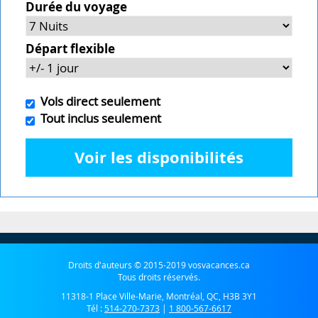
Durée du voyage
Départ flexible
Vols direct seulement
Tout inclus seulement
Voir les disponibilités
Droits d'auteurs © 2015-2019 vosvacances.ca
Tous droits réservés.
11318-1 Place Ville-Marie, Montréal, QC, H3B 3Y1
Tél :
514-270-7373
|
1 800-567-6617