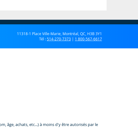
11318-1 Place Ville-Marie, Montréal, QC, H3B 3Y1
Tél :
514-270-7373
|
1 800-567-6617
 âge, achats, etc...) à moins d'y être autorisés par le