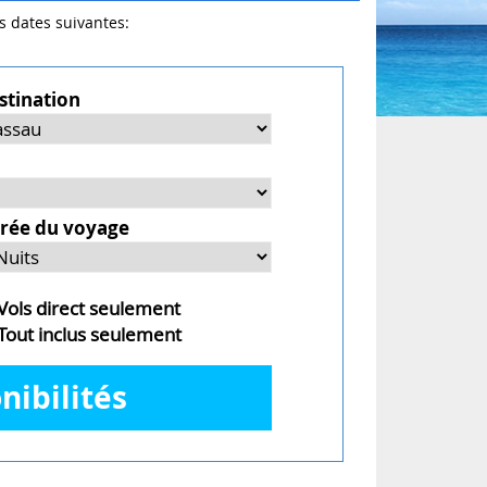
es dates suivantes:
stination
rée du voyage
ols direct seulement
out inclus seulement
nibilités