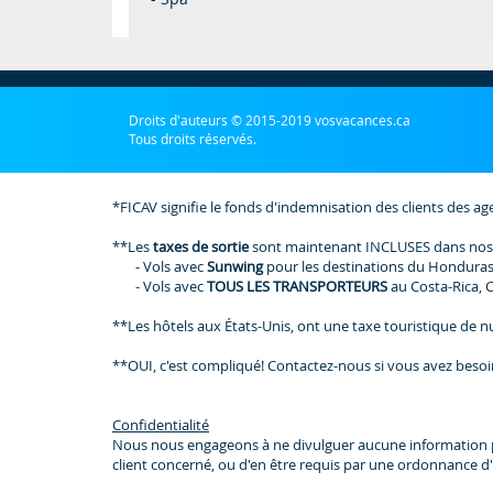
Droits d'auteurs © 2015-2019 vosvacances.ca
Tous droits réservés.
*FICAV signifie le fonds d'indemnisation des clients des ag
**Les
taxes de sortie
sont maintenant INCLUSES dans nos
- Vols avec
Sunwing
pour les destinations du Honduras
- Vols avec
TOUS LES TRANSPORTEURS
au Costa-Rica, 
**Les hôtels aux États-Unis, ont une taxe touristique de nui
**OUI, c'est compliqué! Contactez-nous si vous avez besoi
Confidentialité
Nous nous engageons à ne divulguer aucune information perso
client concerné, ou d'en être requis par une ordonnance d'