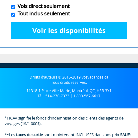
Vols direct seulement
Tout inclus seulement
Voir les disponibilités
Droits d'auteurs © 2015-2019 vosvacances.ca
Tous droits réservés.
11318-1 Place Ville-Marie, Montréal, QC, H3B 3Y1
Tél :
514-270-7373
|
1 800-567-6617
*FICAV signifie le fonds d'indemnisation des clients des agents de
voyages (1$/1 000$).
**Les
taxes de sortie
sont maintenant INCLUSES dans nos prix
SAUF
: