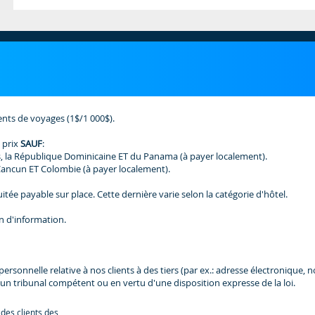
ents de voyages (1$/1 000$).
 prix
SAUF
:
, la République Dominicaine ET du Panama (à payer localement).
Cancun ET Colombie (à payer localement).
tée payable sur place. Cette dernière varie selon la catégorie d'hôtel.
n d'information.
nnelle relative à nos clients à des tiers (par ex.: adresse électronique, nom,
un tribunal compétent ou en vertu d'une disposition expresse de la loi.
 des clients des