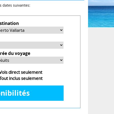
es dates suivantes:
stination
rée du voyage
ols direct seulement
out inclus seulement
nibilités