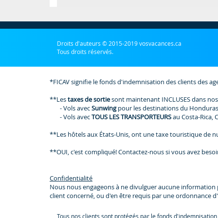
Droits d'auteurs © 2015-2019 vosvacances.ca
Tous droits réservés.
*FICAV signifie le fonds d'indemnisation des clients des ag
**Les
taxes de sortie
sont maintenant INCLUSES dans nos
- Vols avec
Sunwing
pour les destinations du Honduras
- Vols avec
TOUS LES TRANSPORTEURS
au Costa-Rica, 
**Les hôtels aux États-Unis, ont une taxe touristique de nui
**OUI, c'est compliqué! Contactez-nous si vous avez besoi
Confidentialité
Nous nous engageons à ne divulguer aucune information perso
client concerné, ou d'en être requis par une ordonnance d'
Tous nos clients sont protégés par le fonds d'indemnisation