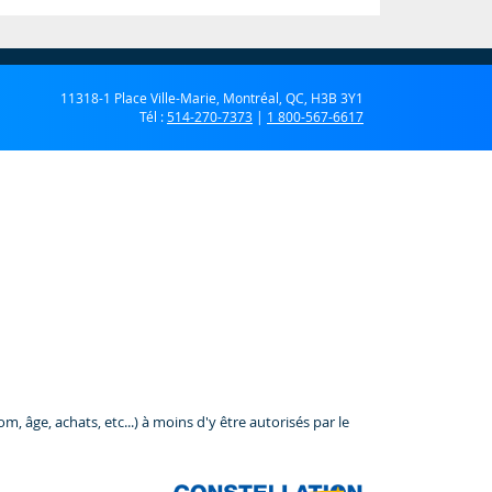
11318-1 Place Ville-Marie, Montréal, QC, H3B 3Y1
Tél :
514-270-7373
|
1 800-567-6617
 âge, achats, etc...) à moins d'y être autorisés par le