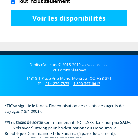
Tout inclus seulement
Voir les disponibilités
Droits d'auteurs © 2015-2019 vosvacances.ca
Tous droits réservés.
11318-1 Place Ville-Marie, Montréal, QC, H3B 3Y1
Tél :
514-270-7373
|
1 800-567-6617
*FICAV signifie le fonds d'indemnisation des clients des agents de
voyages (1$/1 000$).
**Les
taxes de sortie
sont maintenant INCLUSES dans nos prix
SAUF
:
- Vols avec
Sunwing
pour les destinations du Honduras, la
République Dominicaine ET du Panama (à payer localement).