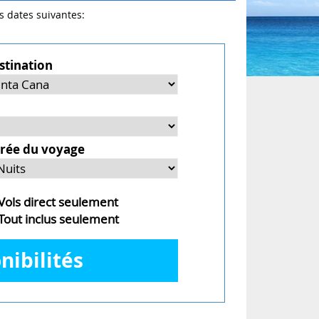
es dates suivantes:
stination
rée du voyage
ols direct seulement
out inclus seulement
nibilités