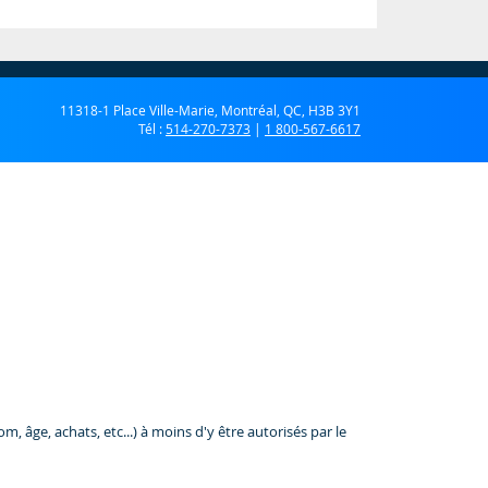
11318-1 Place Ville-Marie, Montréal, QC, H3B 3Y1
Tél :
514-270-7373
|
1 800-567-6617
 âge, achats, etc...) à moins d'y être autorisés par le