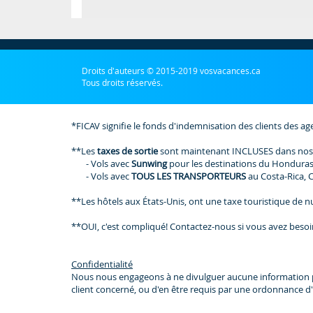
Droits d'auteurs © 2015-2019 vosvacances.ca
Tous droits réservés.
*FICAV signifie le fonds d'indemnisation des clients des ag
**Les
taxes de sortie
sont maintenant INCLUSES dans nos
- Vols avec
Sunwing
pour les destinations du Honduras
- Vols avec
TOUS LES TRANSPORTEURS
au Costa-Rica, 
**Les hôtels aux États-Unis, ont une taxe touristique de nui
**OUI, c'est compliqué! Contactez-nous si vous avez besoi
Confidentialité
Nous nous engageons à ne divulguer aucune information perso
client concerné, ou d'en être requis par une ordonnance d'