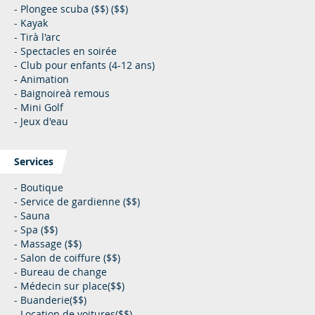
- Plongee scuba ($$) ($$)
- Kayak
- Tirà l'arc
- Spectacles en soirée
- Club pour enfants (4-12 ans)
- Animation
- Baignoireà remous
- Mini Golf
- Jeux d'eau
Services
- Boutique
- Service de gardienne ($$)
- Sauna
- Spa ($$)
- Massage ($$)
- Salon de coiffure ($$)
- Bureau de change
- Médecin sur place($$)
- Buanderie($$)
- Location de voitures($$)