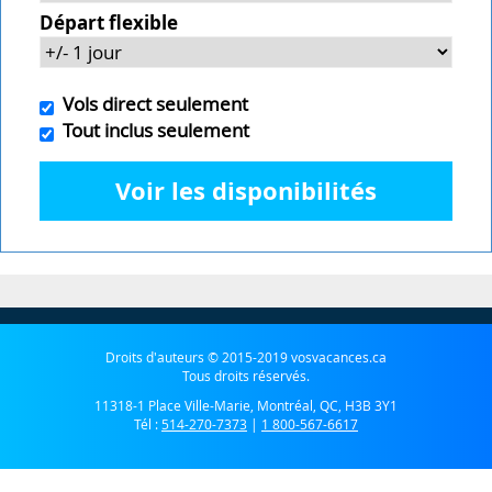
Départ flexible
Vols direct seulement
Tout inclus seulement
Voir les disponibilités
Droits d'auteurs © 2015-2019 vosvacances.ca
Tous droits réservés.
11318-1 Place Ville-Marie, Montréal, QC, H3B 3Y1
Tél :
514-270-7373
|
1 800-567-6617