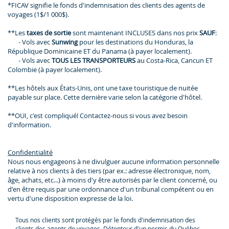
*FICAV signifie le fonds d'indemnisation des clients des agents de
voyages (1$/1 000$).
**Les
taxes de sortie
sont maintenant INCLUSES dans nos prix
SAUF
:
- Vols avec
Sunwing
pour les destinations du Honduras, la
République Dominicaine ET du Panama (à payer localement).
- Vols avec
TOUS LES TRANSPORTEURS
au Costa-Rica, Cancun ET
Colombie (à payer localement).
**Les hôtels aux États-Unis, ont une taxe touristique de nuitée
payable sur place. Cette dernière varie selon la catégorie d'hôtel.
**OUI, c'est compliqué! Contactez-nous si vous avez besoin
d'information.
Confidentialité
Nous nous engageons à ne divulguer aucune information personnelle
relative à nos clients à des tiers (par ex.: adresse électronique, nom,
âge, achats, etc...) à moins d'y être autorisés par le client concerné, ou
d'en être requis par une ordonnance d'un tribunal compétent ou en
vertu d'une disposition expresse de la loi.
Tous nos clients sont protégés par le fonds d'indemnisation des
clients des agents de voyages. Détenteur d'un permis du Québec