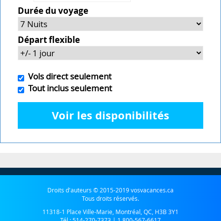
Durée du voyage
Départ flexible
Vols direct seulement
Tout inclus seulement
Voir les disponibilités
Droits d'auteurs © 2015-2019 vosvacances.ca
Tous droits réservés.
11318-1 Place Ville-Marie, Montréal, QC, H3B 3Y1
Tél :
514-270-7373
|
1 800-567-6617