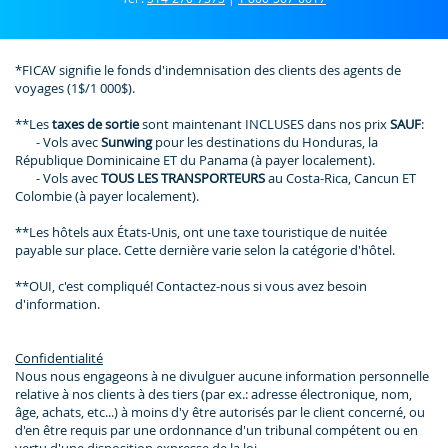
*FICAV signifie le fonds d'indemnisation des clients des agents de
voyages (1$/1 000$).
**Les
taxes de sortie
sont maintenant INCLUSES dans nos prix
SAUF
:
- Vols avec
Sunwing
pour les destinations du Honduras, la
République Dominicaine ET du Panama (à payer localement).
- Vols avec
TOUS LES TRANSPORTEURS
au Costa-Rica, Cancun ET
Colombie (à payer localement).
**Les hôtels aux États-Unis, ont une taxe touristique de nuitée
payable sur place. Cette dernière varie selon la catégorie d'hôtel.
**OUI, c'est compliqué! Contactez-nous si vous avez besoin
d'information.
Confidentialité
Nous nous engageons à ne divulguer aucune information personnelle
relative à nos clients à des tiers (par ex.: adresse électronique, nom,
âge, achats, etc...) à moins d'y être autorisés par le client concerné, ou
d'en être requis par une ordonnance d'un tribunal compétent ou en
vertu d'une disposition expresse de la loi.