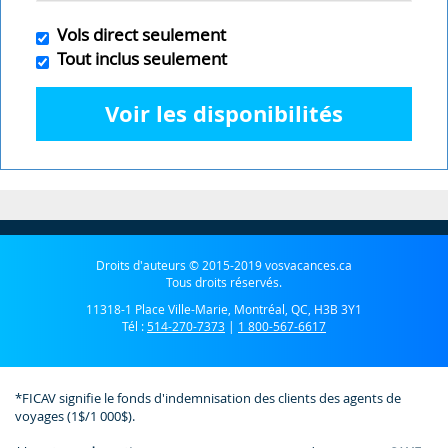
Vols direct seulement
Tout inclus seulement
Voir les disponibilités
Droits d'auteurs © 2015-2019 vosvacances.ca
Tous droits réservés.
11318-1 Place Ville-Marie, Montréal, QC, H3B 3Y1
Tél :
514-270-7373
|
1 800-567-6617
*FICAV signifie le fonds d'indemnisation des clients des agents de
voyages (1$/1 000$).