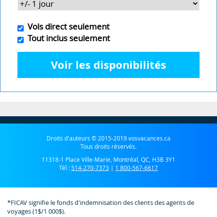
Vols direct seulement
Tout inclus seulement
Voir les disponibilités
Droits d'auteurs © 2015-2019 vosvacances.ca
Tous droits réservés.
11318-1 Place Ville-Marie, Montréal, QC, H3B 3Y1
Tél :
514-270-7373
|
1 800-567-6617
*FICAV signifie le fonds d'indemnisation des clients des agents de
voyages (1$/1 000$).