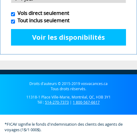
Vols direct seulement
Tout inclus seulement
Voir les disponibilités
Droits d'auteurs © 2015-2019 vosvacances.ca
Tous droits réservés.
11318-1 Place Ville-Marie, Montréal, QC, H3B 3Y1
Tél :
514-270-7373
|
1 800-567-6617
*FICAV signifie le fonds d'indemnisation des clients des agents de
voyages (1$/1 000$).