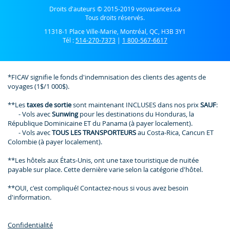
Droits d'auteurs © 2015-2019 vosvacances.ca
Tous droits réservés.
11318-1 Place Ville-Marie, Montréal, QC, H3B 3Y1
Tél :
514-270-7373
|
1 800-567-6617
*FICAV signifie le fonds d'indemnisation des clients des agents de
voyages (1$/1 000$).
**Les
taxes de sortie
sont maintenant INCLUSES dans nos prix
SAUF
:
- Vols avec
Sunwing
pour les destinations du Honduras, la
République Dominicaine ET du Panama (à payer localement).
- Vols avec
TOUS LES TRANSPORTEURS
au Costa-Rica, Cancun ET
Colombie (à payer localement).
**Les hôtels aux États-Unis, ont une taxe touristique de nuitée
payable sur place. Cette dernière varie selon la catégorie d'hôtel.
**OUI, c'est compliqué! Contactez-nous si vous avez besoin
d'information.
Confidentialité