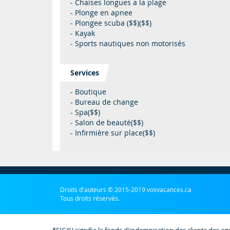
- Chaises longues a la plage
- Plonge en apnee
- Plongee scuba ($$)($$)
- Kayak
- Sports nautiques non motorisés
Services
- Boutique
- Bureau de change
- Spa($$)
- Salon de beauté($$)
- Infirmière sur place($$)
Droits d'auteurs © 2015-2019 vosvacances.ca
Tous droits réservés.