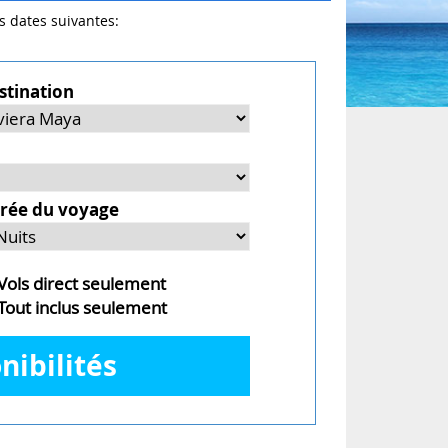
es dates suivantes:
stination
rée du voyage
ols direct seulement
out inclus seulement
nibilités