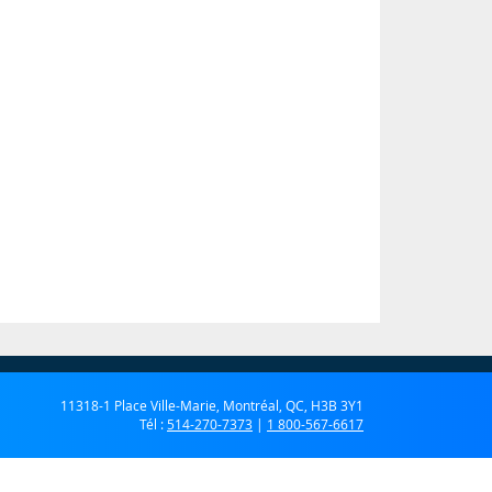
11318-1 Place Ville-Marie, Montréal, QC, H3B 3Y1
Tél :
514-270-7373
|
1 800-567-6617