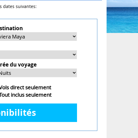
es dates suivantes:
stination
rée du voyage
ols direct seulement
out inclus seulement
nibilités