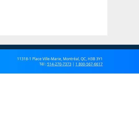
11318-1 Place Ville-Marie, Montréal, QC, H3B 3Y1
Tél :
514-270-7373
|
1 800-567-6617