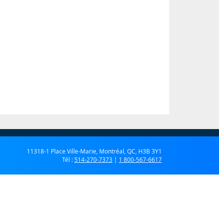
11318-1 Place Ville-Marie, Montréal, QC, H3B 3Y1
Tél :
514-270-7373
|
1 800-567-6617