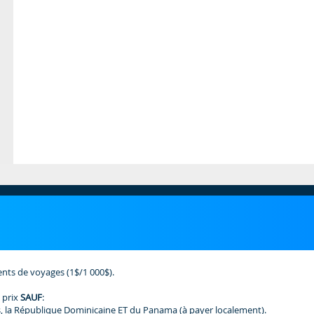
ents de voyages (1$/1 000$).
 prix
SAUF
:
, la République Dominicaine ET du Panama (à payer localement).