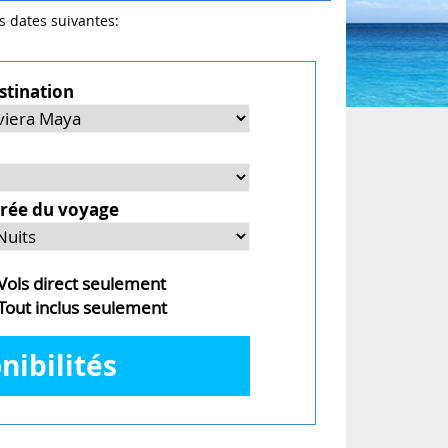
es dates suivantes:
stination
rée du voyage
ols direct seulement
out inclus seulement
nibilités