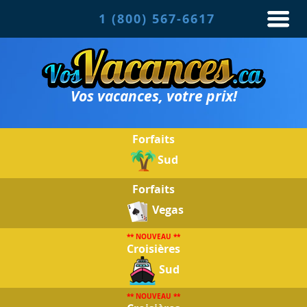
1 (800) 567-6617
Vos vacances, votre prix!
Forfaits
Sud
Forfaits
Vegas
** NOUVEAU **
Croisières
Sud
** NOUVEAU **