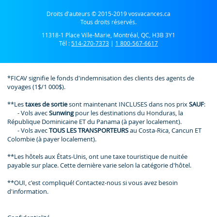
Droits d'auteurs © 2015-2019 vosvacances.ca
Tous droits réservés.
11318-1 Place Ville-Marie, Montréal, QC, H3B 3Y1
Tél :
514-270-7373
|
1 800-567-6617
*FICAV signifie le fonds d'indemnisation des clients des agents de
voyages (1$/1 000$).
**Les
taxes de sortie
sont maintenant INCLUSES dans nos prix
SAUF
:
- Vols avec
Sunwing
pour les destinations du Honduras, la
République Dominicaine ET du Panama (à payer localement).
- Vols avec
TOUS LES TRANSPORTEURS
au Costa-Rica, Cancun ET
Colombie (à payer localement).
**Les hôtels aux États-Unis, ont une taxe touristique de nuitée
payable sur place. Cette dernière varie selon la catégorie d'hôtel.
**OUI, c'est compliqué! Contactez-nous si vous avez besoin
d'information.