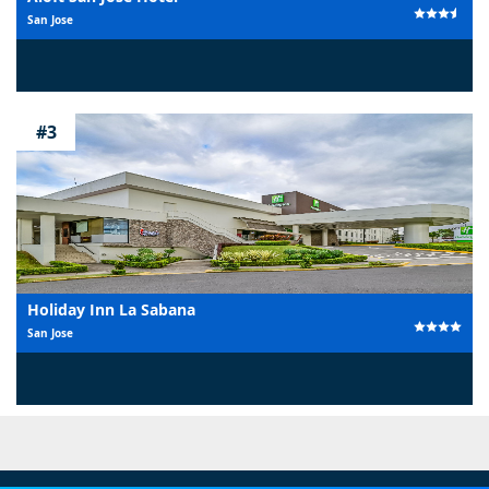
San Jose
#3
Holiday Inn La Sabana
San Jose