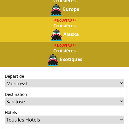
Croisières
Europe
** NOUVEAU **
Croisières
Alaska
** NOUVEAU **
Croisières
Exotiques
Départ de
Destination
Hôtels