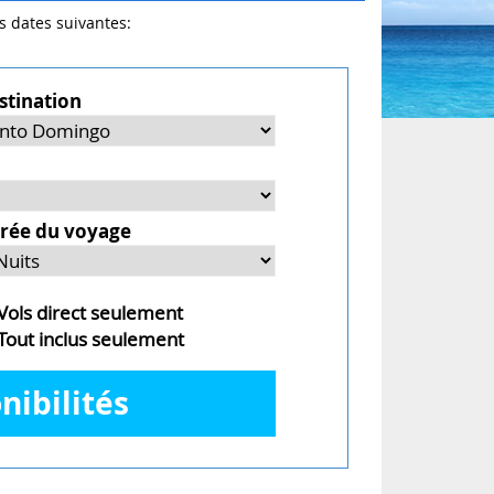
es dates suivantes:
stination
rée du voyage
ols direct seulement
out inclus seulement
nibilités