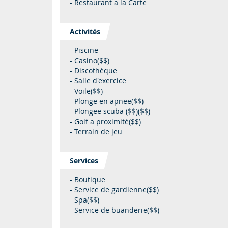
- Restaurant a la Carte
Activités
- Piscine
- Casino($$)
- Discothèque
- Salle d'exercice
- Voile($$)
- Plonge en apnee($$)
- Plongee scuba ($$)($$)
- Golf a proximité($$)
- Terrain de jeu
Services
- Boutique
- Service de gardienne($$)
- Spa($$)
- Service de buanderie($$)