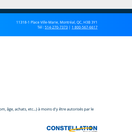
11318-1 Place Ville-Marie, Montréal, QC, H3B 3Y1
Tél :
514-270-7373
|
1 800-567-6617
 âge, achats, etc...) à moins d'y être autorisés par le