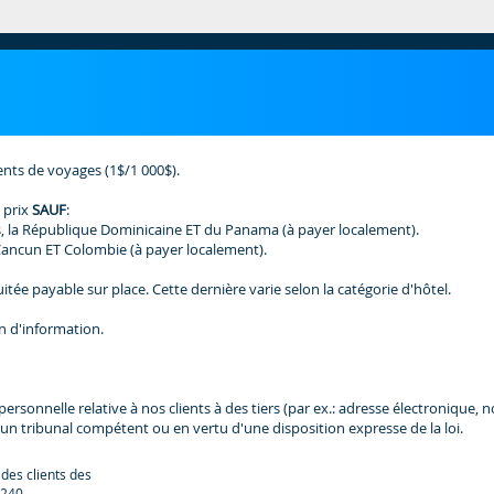
ents de voyages (1$/1 000$).
 prix
SAUF
:
, la République Dominicaine ET du Panama (à payer localement).
Cancun ET Colombie (à payer localement).
tée payable sur place. Cette dernière varie selon la catégorie d'hôtel.
n d'information.
nnelle relative à nos clients à des tiers (par ex.: adresse électronique, nom,
un tribunal compétent ou en vertu d'une disposition expresse de la loi.
 des clients des
240.