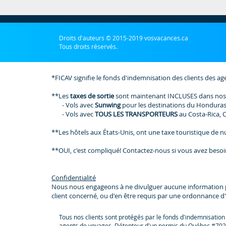
Droits d'auteurs © 2015-2019 vosvacances.ca
Tous droits réservés.
*FICAV signifie le fonds d'indemnisation des clients des ag
**Les
taxes de sortie
sont maintenant INCLUSES dans nos
- Vols avec
Sunwing
pour les destinations du Honduras
- Vols avec
TOUS LES TRANSPORTEURS
au Costa-Rica, 
**Les hôtels aux États-Unis, ont une taxe touristique de nui
**OUI, c'est compliqué! Contactez-nous si vous avez besoi
Confidentialité
Nous nous engageons à ne divulguer aucune information perso
client concerné, ou d'en être requis par une ordonnance d'
Tous nos clients sont protégés par le fonds d'indemnisation
agents de voyages. Détenteur d'un permis du Québec #702