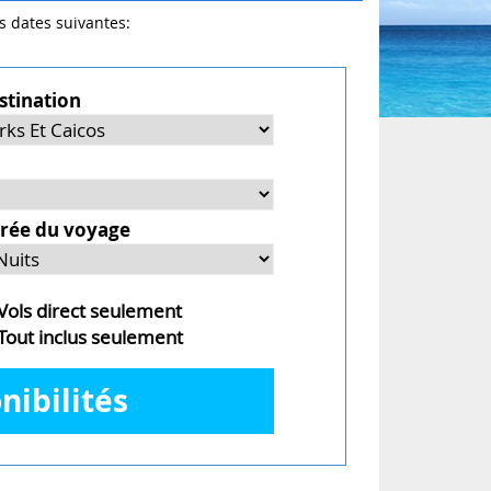
es dates suivantes:
stination
rée du voyage
ols direct seulement
out inclus seulement
nibilités