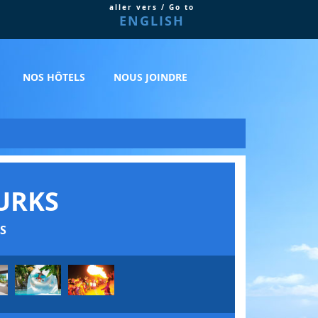
aller vers / Go to
ENGLISH
NOS HÔTELS
NOUS JOINDRE
URKS
S