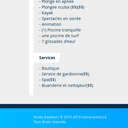
- Plonge en apnee
- Plongee scuba ($$)($$)
- Kayak
- Spectacles en soirée
- Animation
- (1) Piscine tranquille
- une piscine de surf
- 7 glissades d'eau!
Services
- Boutique
- Service de gardienne($$)
- Spa($$)
- Buanderie et nettoyeur($$)
Droits d'auteurs © 2015-2019 vosvacances.ca
Tous droits réservés.