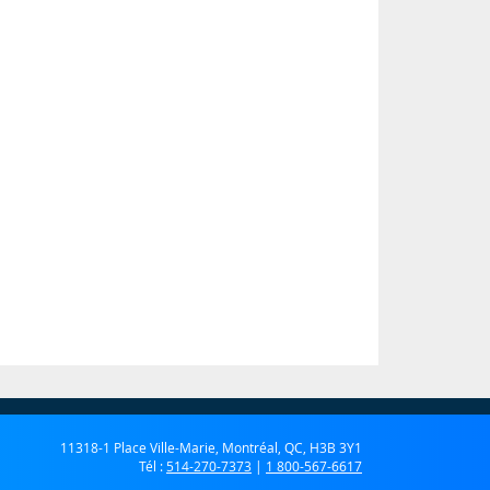
11318-1 Place Ville-Marie, Montréal, QC, H3B 3Y1
Tél :
514-270-7373
|
1 800-567-6617