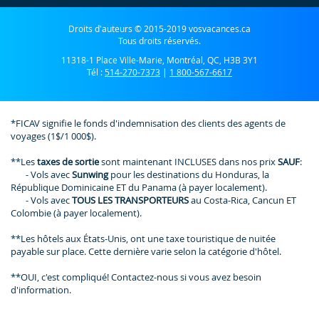
Droits d'auteurs © 2015-2019 vosvacances.ca
Tous droits réservés.
11318-1 Place Ville-Marie, Montréal, QC, H3B 3Y1
Tél :
514-270-7373
|
1 800-567-6617
*FICAV signifie le fonds d'indemnisation des clients des agents de
voyages (1$/1 000$).
**Les
taxes de sortie
sont maintenant INCLUSES dans nos prix
SAUF
:
- Vols avec
Sunwing
pour les destinations du Honduras, la
République Dominicaine ET du Panama (à payer localement).
- Vols avec
TOUS LES TRANSPORTEURS
au Costa-Rica, Cancun ET
Colombie (à payer localement).
**Les hôtels aux États-Unis, ont une taxe touristique de nuitée
payable sur place. Cette dernière varie selon la catégorie d'hôtel.
**OUI, c'est compliqué! Contactez-nous si vous avez besoin
d'information.